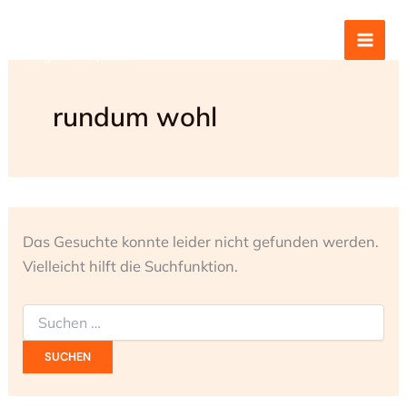
Zum
Sabine Wolfrum
Inhalt
Integrale Heilpraxis
springen
rundum wohl
Das Gesuchte konnte leider nicht gefunden werden.
Vielleicht hilft die Suchfunktion.
Suchen
nach: