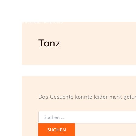
Zum
Sabine Wolfrum
Inhalt
springen
Integrale Heilpraxis
Tanz
Das Gesuchte konnte leider nicht gefun
Suchen
nach: